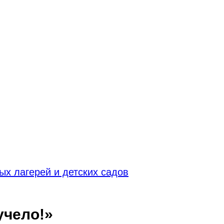
х лагерей и детских садов
учело!»