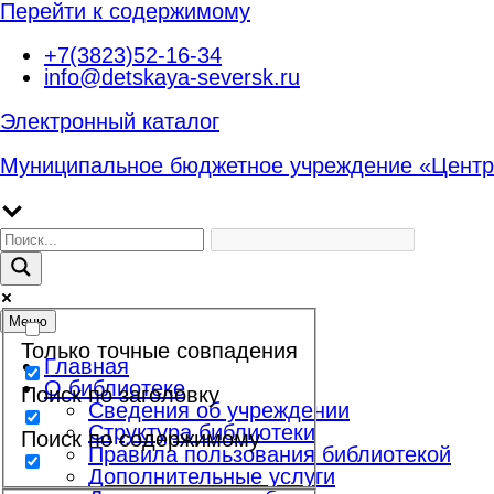
Перейти к содержимому
+7(3823)52-16-34
info@detskaya-seversk.ru
Электронный каталог
Муниципальное бюджетное учреждение «Центр
Меню
Только точные совпадения
Главная
О библиотеке
Поиск по заголовку
Сведения об учреждении
Структура библиотеки
Поиск по содержимому
Правила пользования библиотекой
Дополнительные услуги