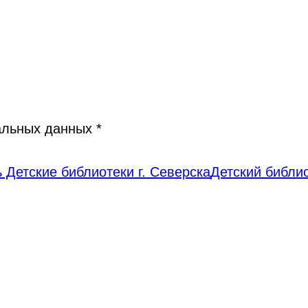
нальных данных
*
 Детские библиотеки г. Северска
Детский библи