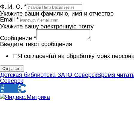
Ф. И. О.
*
Укажите ваши фамилию, имя и отчество
Email
*
Укажите вашу электронную почту
Сообщение
*
Введите текст сообщения
Я согласен(а) на обработку моих персо
Отправить
Детская библиотека ЗАТО Северск
Время читать
Северск