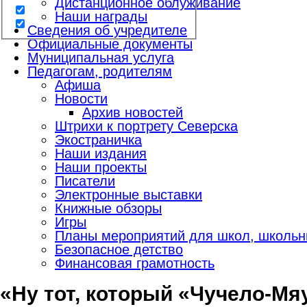
Дистанционное облуживание
Наши награды
Сведения об учредителе
Официальные документы
Муниципальная услуга
Педагогам, родителям
Афиша
Новости
Архив новостей
Штрихи к портрету Северска
Экостраничка
Наши издания
Наши проекты
Писатели
Электронные выставки
Книжные обзоры
Игры
Планы мероприятий для школ, школьны
Безопасное детство
Финансовая грамотность
«Ну тот, который «Чучело-Мя