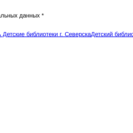
нальных данных
*
 Детские библиотеки г. Северска
Детский библи