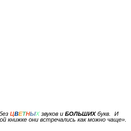
 без
Ц
В
Е
Т
Н
Ы
Х
звуков и
БОЛЬШИХ
букв. И
ой книжке они встречались как можно чаще».