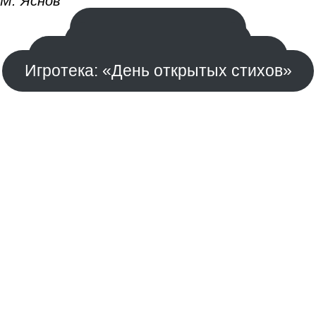
М. Яснов
Поэт, переводчик
Штрихи к портрету
«Путешествие в Чудетство»
Игротека: «День открытых стихов»