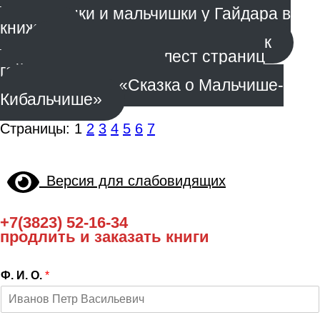
Девчонки и мальчишки у Гайдара в
книжках
В зеркале поэтических строк
Игротека «Под шелест страниц
гайдаровских книг»
Мультсеанс «Сказка о Мальчише-
Кибальчише»
Страницы:
1
2
3
4
5
6
7
Версия для слабовидящих
+7(3823) 52-16-34
продлить и заказать книги
Ф. И. О.
*