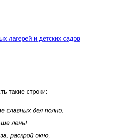
х лагерей и детских садов
ь такие строки:
е славных дел полно.
ьше лень!
за, раскрой окно,