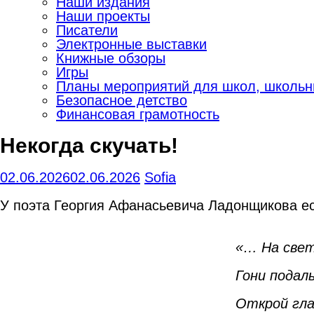
Наши издания
Наши проекты
Писатели
Электронные выставки
Книжные обзоры
Игры
Планы мероприятий для школ, школьны
Безопасное детство
Финансовая грамотность
Некогда скучать!
02.06.2026
02.06.2026
Sofia
У поэта Георгия Афанасьевича Ладонщикова ест
«… На свет
Гони подал
Открой гла