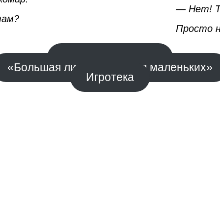
— Нет! Т
там?
Просто н
Факты биографии
«Большая литература для маленьких»
Игротека