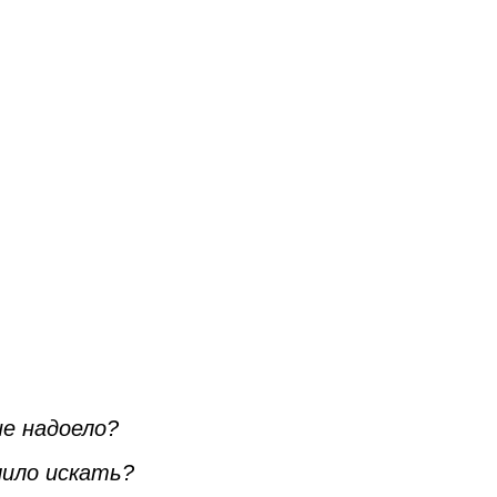
не надоело?
чило искать?