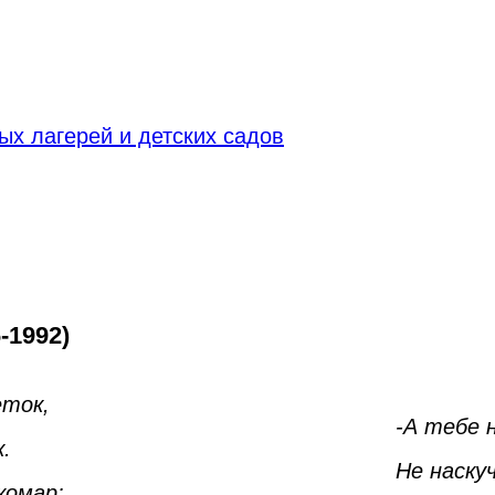
х лагерей и детских садов
-1992)
еток,
-А тебе 
.
Не наску
комар: