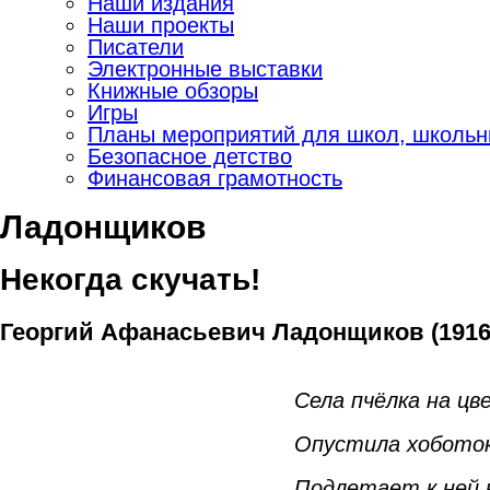
Наши издания
Наши проекты
Писатели
Электронные выставки
Книжные обзоры
Игры
Планы мероприятий для школ, школьны
Безопасное детство
Финансовая грамотность
Ладонщиков
Некогда скучать!
Георгий Афанасьевич Ладонщиков (1916
Села пчёлка на цв
Опустила хоботок
Подлетает к ней 