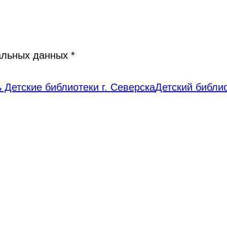
нальных данных
*
 Детские библиотеки г. Северска
Детский библи