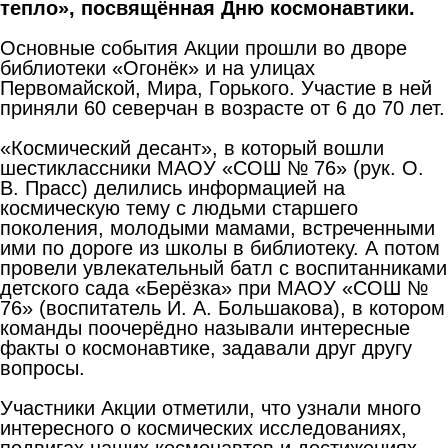
тепло», посвящённая Дню космонавтики.
Основные события Акции прошли во дворе
библиотеки «Огонёк» и на улицах
Первомайской, Мира, Горького. Участие в ней
приняли 60 северчан в возрасте от 6 до 70 лет.
«Космический десант», в который вошли
шестиклассники МАОУ «СОШ № 76» (рук. О.
В. Прасс) делились информацией на
космическую тему с людьми старшего
поколения, молодыми мамами, встреченными
ими по дороге из школы в библиотеку. А потом
провели увлекательный батл с воспитанниками
детского сада «Берёзка» при МАОУ «СОШ №
76» (воспитатель И. А. Большакова), в котором
команды поочерёдно называли интересные
факты о космонавтике, задавали друг другу
вопросы.
Участники Акции отметили, что узнали много
интересного о космических исследованиях,
подвигах наших космонавтов и достижениях