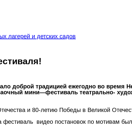
х лагерей и детских садов
естиваля!
тало
доброй
традицией
ежегодно
во время
Н
заочный
мини
—
фестиваль
театрально-
худо
Отечества и 80-летию Победы в Великой Отечес
а фестиваль видео постановок по мотивам были