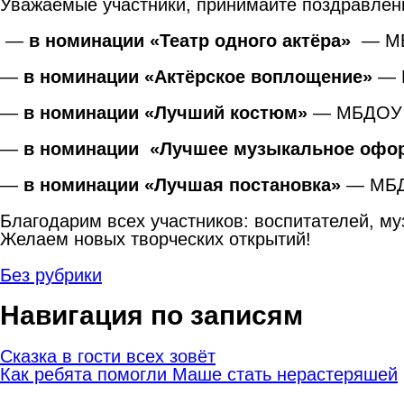
Уважаемые участники, принимайте поздравлен
—
в
номинации
«
Театр
одного
актёра
»
— МБД
—
в
номинации
«
Актёрское
воплощение
»
— М
—
в
номинации
«
Лучший
костюм
»
— МБДОУ «
—
в
номинации
«
Лучшее
музыкальное
офо
—
в
номинации
«
Лучшая
постановка
»
— МБДО
Благодарим всех участников: воспитателей, му
Желаем новых творческих открытий!
Без рубрики
Навигация по записям
Сказка в гости всех зовёт
Как ребята помогли Маше стать нерастеряшей