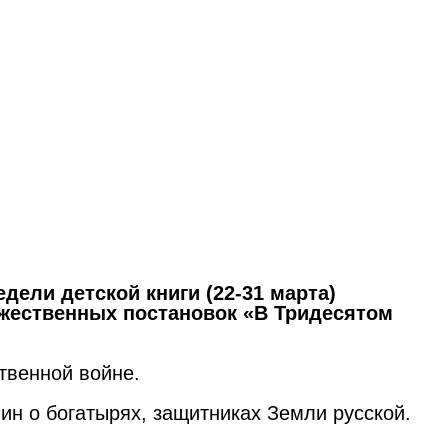
едели
детской
книги (22-31 марта)
жественных
постановок
«
В
Тридесятом
твенной войне.
н о богатырях, защитниках Земли русской.