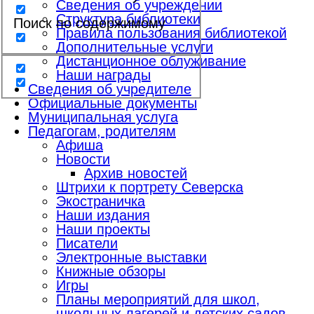
Сведения об учреждении
Структура библиотеки
Поиск по содержимому
Правила пользования библиотекой
Дополнительные услуги
Дистанционное облуживание
Наши награды
Сведения об учредителе
Официальные документы
Муниципальная услуга
Педагогам, родителям
Афиша
Новости
Архив новостей
Штрихи к портрету Северска
Экостраничка
Наши издания
Наши проекты
Писатели
Электронные выставки
Книжные обзоры
Игры
Планы мероприятий для школ,
школьных лагерей и детских садов