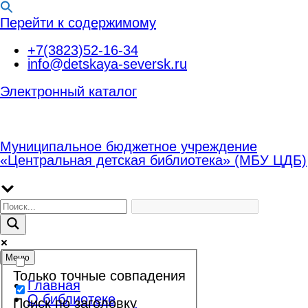
Перейти к содержимому
+7(3823)52-16-34
info@detskaya-seversk.ru
Электронный каталог
Муниципальное бюджетное учреждение
«Центральная детская библиотека» (МБУ ЦДБ)
Меню
Только точные совпадения
Главная
О библиотеке
Поиск по заголовку