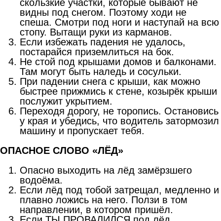
скользкие участки, которые бывают не
видны под снегом. Поэтому ходи не
спеша. Смотри под ноги и наступай на всю
стопу. Вытащи руки из карманов.
Если избежать падения не удалось,
постарайся приземлиться на бок.
Не стой под крышами домов и балконами.
Там могут быть наледь и сосульки.
При падении снега с крыши, как можно
быстрее прижмись к стене, козырёк крыши
послужит укрытием.
Переходя дорогу, не торопись. Остановись
у края и убедись, что водитель затормозил
машину и пропускает тебя.
ОПАСНОЕ СЛОВО «ЛЁД»
Опасно выходить на лёд замёрзшего
водоёма.
Если лёд под тобой затрещал, медленно и
плавно ложись на него. Ползи в том
направлении, в котором пришёл.
Если ТЫ ПРОВАЛИЛСЯ под лёд.