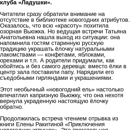
клуба «Ладушки».
Читатели сразу обратили внимание на
отсутствие в библиотеке новогодних атрибутов.
Оказалось, что всю «красоту» похитила
озорная Вьюжка. Но ведущая встречи Татьяна
Анатольевна нашла выход из ситуации: она
напомнила гостям старинную русскую
традицию украшать ёлочку натуральными
лакомствами — конфетами, яблоками,
орехами и т.п. А родители придумали, как
обойтись и без самого деревца: вместо ёлки в
центр зала поставили папу. Нарядили его
съедобными гирляндами и украшениями.
Этот необычный «новогодний ель» настолько
впечатлил капризную Вьюжку, что она нехотя
вернула украденную настоящую ёлочку
обратно.
Продолжилась встреча чтением отрывка из
книги Елены Ракитиной «Приключения
новогодних игрушек». Эта трогательная