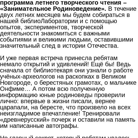
программа летнего творческого чтения –
«Занимательное Родиноведение».
В течение
двух летних месяцев мы будем собираться в
нашей библиоЛаборатории и с помощью
опытов, экспериментов, творческой
деятельности знакомиться с важными
событиями и великими людьми, оставившими
значительный след в истории Отечества.
И уже первая встреча принесла ребятам
немало открытий и удивлений! Ещё бы! Ведь
сначала от библиотекаря они узнали о работе
учёных-археологов на раскопках в Великом
Новгороде, о берестяных грамотах, о мальчике
Онфиме… А потом всю полученную
информацию юные родиноведы проверили
лично: впервые в жизни писали, вернее
царапали, на бересте, что произвело на всех
неизгладимое впечатление! Тренировали
«древнерусский» почерк и оставили на память
им написанные автографы.
Но главный секрет, который ребятам удалось