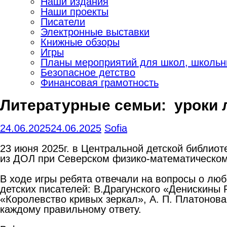
Наши издания
Наши проекты
Писатели
Электронные выставки
Книжные обзоры
Игры
Планы мероприятий для школ, школьны
Безопасное детство
Финансовая грамотность
Литературные семьи: уроки 
24.06.2025
24.06.2025
Sofia
23 июня 2025г. в Центральной детской библио
из ДОЛ при Северском физико-математическом
В ходе игры ребята отвечали на вопросы о лю
детских писателей: В.Драгунского «Денискины 
«Королевство кривых зеркал», А. П. Платонов
каждому правильному ответу.