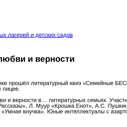
х лагерей и детских садов
любви и верности
теке прошёл литературный квиз «Семейные БЕС
 лицее.
бви и верности в… литературных семьях. Учас
Рассказы», Л. Муур «Крошка Енот», А.С. Пушкин
а «Умная внучка». Юные интеллектуалы с азар