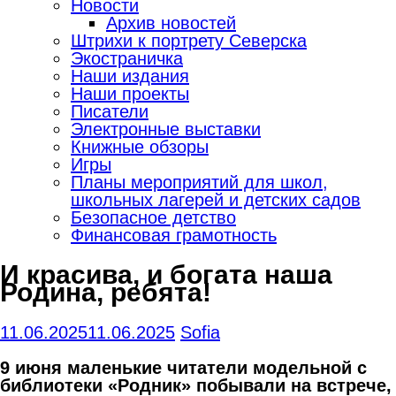
Новости
Архив новостей
Штрихи к портрету Северска
Экостраничка
Наши издания
Наши проекты
Писатели
Электронные выставки
Книжные обзоры
Игры
Планы мероприятий для школ,
школьных лагерей и детских садов
Безопасное детство
Финансовая грамотность
И красива, и богата наша
Родина, ребята!
11.06.2025
11.06.2025
Sofia
9
июня
маленькие
читатели
модельной с
библиотеки
«
Родник
»
побывали
на
встрече
,