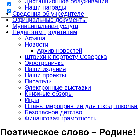
Дистанционное облуживание
Наши награды
Сведения об учредителе
Официальные документы
Муниципальная услуга
Педагогам, родителям
Афиша
Новости
Архив новостей
Штрихи к портрету Северска
Экостраничка
Наши издания
Наши проекты
Писатели
Электронные выставки
Книжные обзоры
Игры
Планы мероприятий для школ, школьны
Безопасное детство
Финансовая грамотность
Поэтическое слово – Родине!