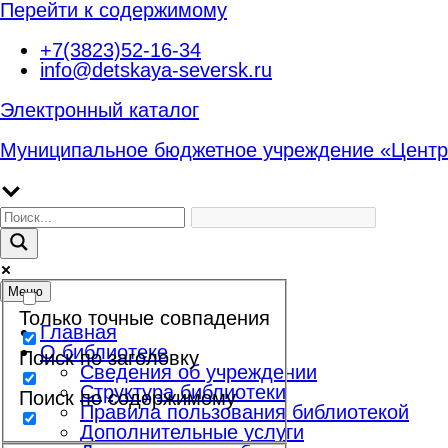
Перейти к содержимому
+7(3823)52-16-34
info@detskaya-seversk.ru
Электронный каталог
Муниципальное бюджетное учреждение «Центр
Меню
Только точные совпадения
Главная
О библиотеке
Поиск по заголовку
Сведения об учреждении
Структура библиотеки
Поиск по содержимому
Правила пользования библиотекой
Дополнительные услуги