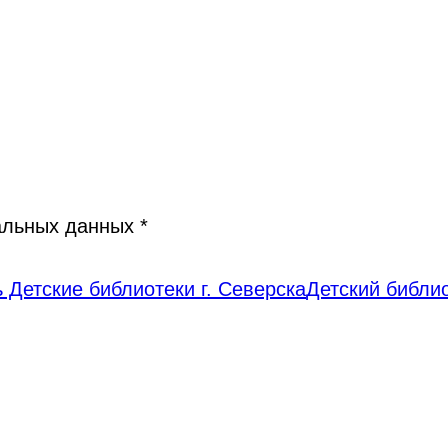
нальных данных
*
 Детские библиотеки г. Северска
Детский библи