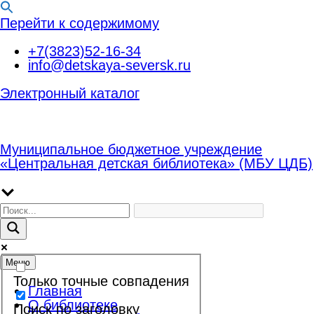
Перейти к содержимому
+7(3823)52-16-34
info@detskaya-seversk.ru
Электронный каталог
Муниципальное бюджетное учреждение
«Центральная детская библиотека» (МБУ ЦДБ)
Меню
Только точные совпадения
Главная
О библиотеке
Поиск по заголовку