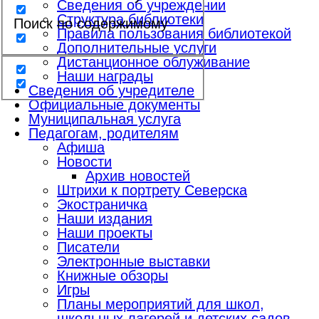
Сведения об учреждении
Структура библиотеки
Поиск по содержимому
Правила пользования библиотекой
Дополнительные услуги
Дистанционное облуживание
Наши награды
Сведения об учредителе
Официальные документы
Муниципальная услуга
Педагогам, родителям
Афиша
Новости
Архив новостей
Штрихи к портрету Северска
Экостраничка
Наши издания
Наши проекты
Писатели
Электронные выставки
Книжные обзоры
Игры
Планы мероприятий для школ,
школьных лагерей и детских садов