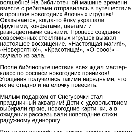
волшебно! На библиотечной машине времени
вместе с ребятами отправилась в путешествие
в прошлое новогодних ёлочных игрушек!
Оказывается, когда-то ёлку украшали
фруктами, конфетами, цветами и
разноцветными свечами. Процесс создания
современных стеклянных игрушек вызвал
настоящее восхищение. «Настоящая магия!»,
«Невероятно!», «Красотища!», «О-оооо!» –
звучало из зала.
После библиопутешествия всех ждал мастер-
класс по росписи новогодних пряников!
Угощения получились такими нарядными, что
их не стыдно и на ёлочку повесить.
Милым подарком от Снегурочки стал
праздничный аквагрим! Дети с удовольствием
выбирали яркие, новогодние картинки, а в
ожидании рассказывали новогодние стихи
радужному единорогу.
Вот таким волшебным, ярким, весёлым, просто