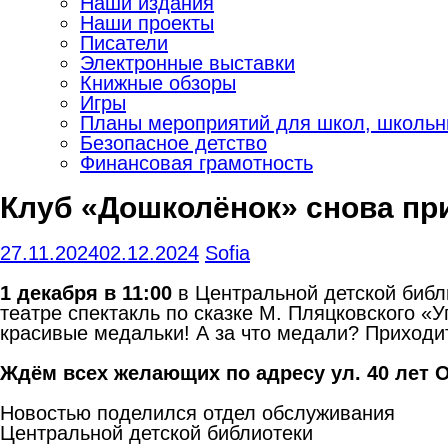
Наши издания
Наши проекты
Писатели
Электронные выставки
Книжные обзоры
Игры
Планы мероприятий для школ, школьны
Безопасное детство
Финансовая грамотность
Клуб «Дошколёнок» снова пр
27.11.2024
02.12.2024
Sofia
1 декабря в 11:00
в Центральной детской библ
театре спектакль по сказке М. Пляцковского «У
красивые медальки! А за что медали? Приходит
Ждём всех желающих по адресу ул. 40 лет О
Новостью поделился отдел обслуживания
Центральной детской библиотеки