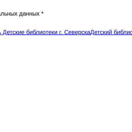
нальных данных
*
 Детские библиотеки г. Северска
Детский библи