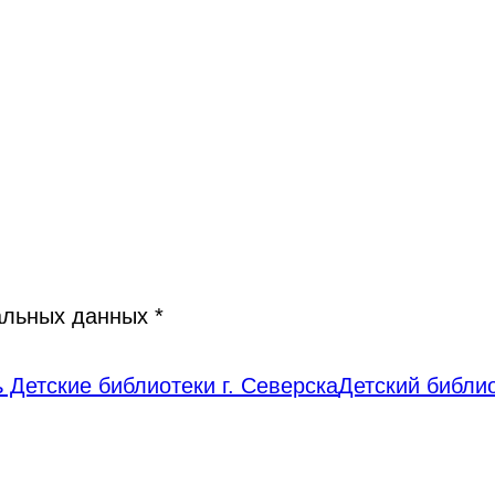
нальных данных
*
 Детские библиотеки г. Северска
Детский библи