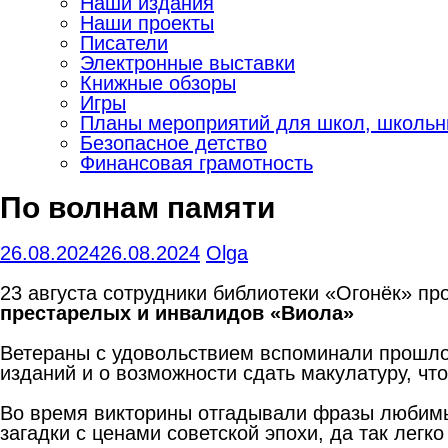
Наши издания
Наши проекты
Писатели
Электронные выставки
Книжные обзоры
Игры
Планы мероприятий для школ, школьны
Безопасное детство
Финансовая грамотность
По волнам памяти
26.08.2024
26.08.2024
Olga
23 августа сотрудники библиотеки «Огонёк» п
престарелых и инвалидов «Виола»
Ветераны с удовольствием вспоминали прошло
изданий и о возможности сдать макулатуру, чт
Во время викторины отгадывали фразы любимы
загадки с ценами советской эпохи, да так легко