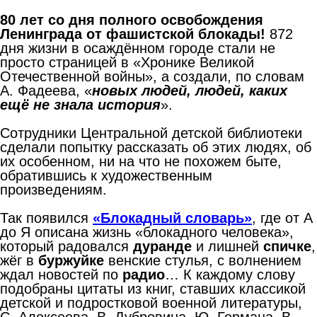
80 лет со дня полного освобождения
Ленинграда от фашистской блокады!
872
дня жизни в осаждённом городе стали не
просто страницей в «Хронике Великой
Отечественной войны», а создали, по словам
А. Фадеева, «
новых людей, людей, каких
ещё не знала история
».
Сотрудники Центральной детской библиотеки
сделали попытку рассказать об этих людях, об
их особенном, ни на что не похожем быте,
обратившись к художественным
произведениям.
Так появился
«Блокадный словарь»
, где от А
до Я описана жизнь «блокадного человека»,
который радовался
дуранде
и лишней
спичке
,
жёг в
буржуйке
венские стулья, с волнением
ждал новостей по
радио
… К каждому слову
подобраны цитаты из книг, ставших классикой
детской и подростковой военной литературы,
С. Алексеева, В. Дубровина, Ю. Германа, В.