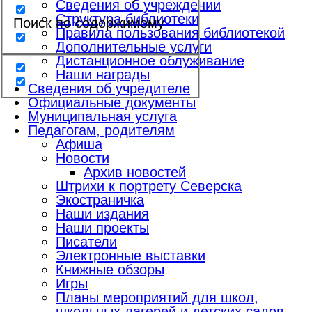
Сведения об учреждении
Структура библиотеки
Поиск по содержимому
Правила пользования библиотекой
Дополнительные услуги
Дистанционное облуживание
Наши награды
Сведения об учредителе
Официальные документы
Муниципальная услуга
Педагогам, родителям
Афиша
Новости
Архив новостей
Штрихи к портрету Северска
Экостраничка
Наши издания
Наши проекты
Писатели
Электронные выставки
Книжные обзоры
Игры
Планы мероприятий для школ,
школьных лагерей и детских садов