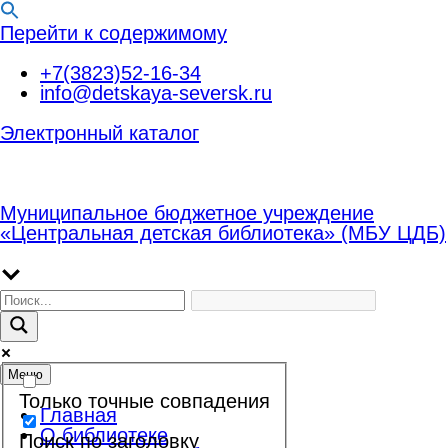
Перейти к содержимому
+7(3823)52-16-34
info@detskaya-seversk.ru
Электронный каталог
Муниципальное бюджетное учреждение
«Центральная детская библиотека» (МБУ ЦДБ)
Меню
Только точные совпадения
Главная
О библиотеке
Поиск по заголовку