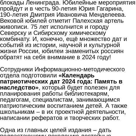
блокады Ленинграда. Юбилейные мероприятия
пройдут и в честь 90-летия Юрия Гагарина,
190-летия Дмитрия Ивановича Менделеева.
Вековой юбилей отметит Палехская артель
живописи. 75 лет исполнится и городу
Северску и Сибирскому химическому
комбинату. И, конечно, ещё множество дат и
событий из истории, научной и культурной
жизни России, юбилеи знаменитых россиян
обратят на себя внимание в 2024 году!
Сотрудники Информационно-методического
отдела подготовили
«Календарь
патриотических дат 2024
года: Память в
наследство»
, который будет полезен для
планирования работы библиотекарям,
педагогам, специалистам, занимающимся
патриотическим воспитанием детей. А также
школьникам – в их проектной деятельности,
написании рефератов и творческих работ.
Одна из главных целей издания – дать
подрастающему поколению достойные