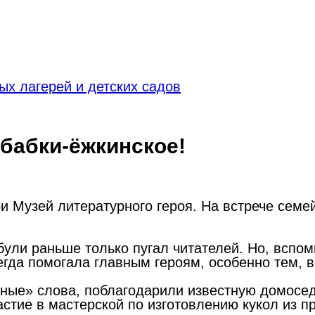
х лагерей и детских садов
 бабки-ёжкинское!
ри Музей литературного героя. На встрече сем
були раньше только пугал читателей. Но, вспом
сегда помогала главным героям, особенно тем,
ые» слова, поблагодарили известную домоседк
частие в мастерской по изготовлению кукол из 