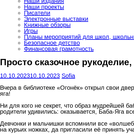
Наши издания
Наши проекты
Писатели
Электронные выставки
Книжные обзоры
Игры
Планы мероприятий для школ, школьны
Безопасное детство
Финансовая грамотность
Просто сказочное рукоделие,
10.10.2023
10.10.2023
Sofia
Вчера в библиотеке «Огонёк» открыл свои две
яга!
Ни для кого не секрет, что образ мудрейшей ба
родители удивились: оказывается, Баба-Яга в
Девчонки и мальчишки вспомнили все «волшебн
на курьих ножках, да пригласили её принять у