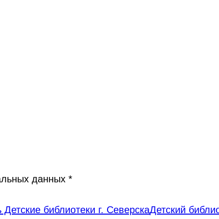
нальных данных
*
 Детские библиотеки г. Северска
Детский библи