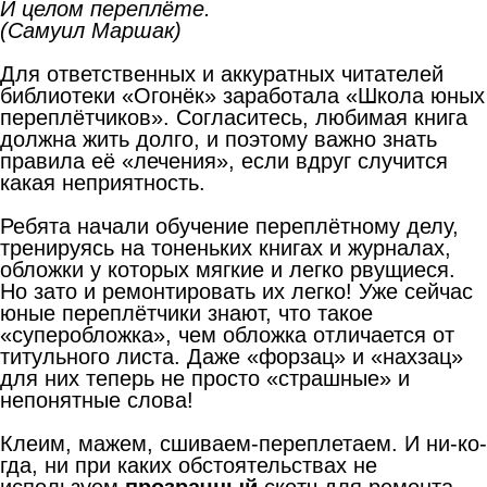
И целом переплёте.
(Самуил Маршак)
Для ответственных и аккуратных читателей
библиотеки «Огонёк» заработала «Школа юных
переплётчиков». Согласитесь, любимая книга
должна жить долго, и поэтому важно знать
правила её «лечения», если вдруг случится
какая неприятность.
Ребята начали обучение переплётному делу,
тренируясь на тоненьких книгах и журналах,
обложки у которых мягкие и легко рвущиеся.
Но зато и ремонтировать их легко! Уже сейчас
юные переплётчики знают, что такое
«суперобложка», чем обложка отличается от
титульного листа. Даже «форзац» и «нахзац»
для них теперь не просто «страшные» и
непонятные слова!
Клеим, мажем, сшиваем-переплетаем. И ни-ко-
гда, ни при каких обстоятельствах не
используем
прозрачный
скотч для ремонта