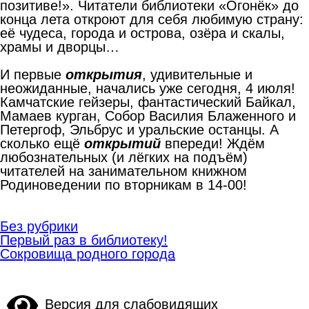
позитиве!». Читатели библиотеки «Огонёк» до
конца лета откроют для себя любимую страну:
её чудеса, города и острова, озёра и скалы,
храмы и дворцы…
И первые
открытия
, удивительные и
неожиданные, начались уже сегодня, 4 июля!
Камчатские гейзеры, фантастический Байкал,
Мамаев курган, Собор Василия Блаженного и
Петергоф, Эльбрус и уральские останцы. А
сколько ещё
открытий
впереди! Ждём
любознательных (и лёгких на подъём)
читателей на занимательном книжном
Родиноведении по вторникам в 14-00!
Без рубрики
Навигация
Первый раз в библиотеку!
по
Сокровища родного города
записям
Версия для слабовидящих