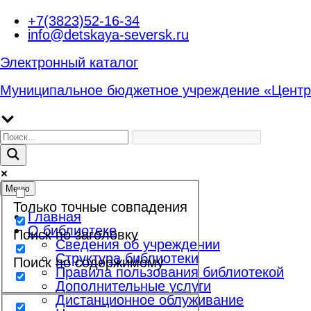
Перейти
+7(3823)52-16-34
к
info@detskaya-seversk.ru
содержимому
Электронный каталог
Муниципальное бюджетное учреждение «Центр
Меню
Только точные совпадения
Главная
О библиотеке
Поиск по заголовку
Сведения об учреждении
Структура библиотеки
Поиск по содержимому
Правила пользования библиотекой
Дополнительные услуги
Дистанционное облуживание