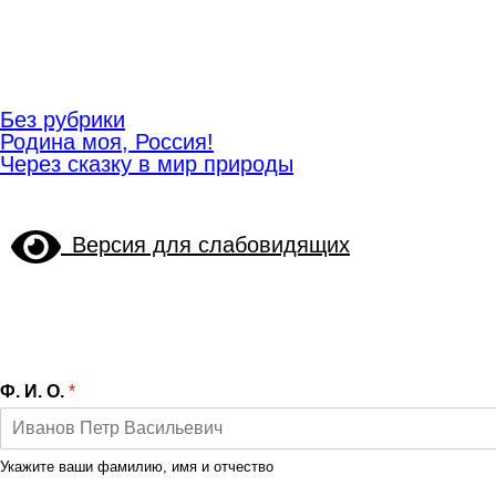
Без рубрики
Навигация
Родина моя, Россия!
по
Через сказку в мир природы
записям
Версия для слабовидящих
Ф. И. О.
*
Укажите ваши фамилию, имя и отчество