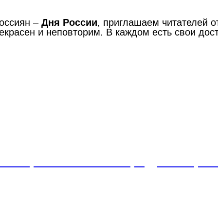
россиян –
Дня России
, приглашаем читателей о
екрасен и неповторим. В каждом есть свои дос
икторина «Что ни город, то норо