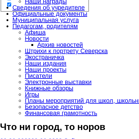
Наши награды
Сведения об учредителе
Официальные документы
Муниципальная услуга
Педагогам, родителям
Афиша
Новости
Архив новостей
Штрихи к портрету Северска
Экостраничка
Наши издания
Наши проекты
Писатели
Электронные выставки
Книжные обзоры
Игры
Планы мероприятий для школ, школьны
Безопасное детство
Финансовая грамотность
Что ни город, то норов