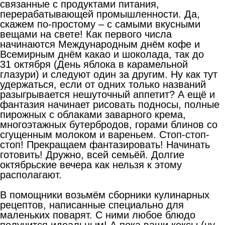
связанные с продуктами питания,
перерабатывающей промышленности. Да,
скажем по-простому – с самыми вкусными
вещами на свете! Как первого числа
начинаются Международным днём кофе и
Всемирным днём какао и шоколада, так до
31 октября (День яблока в карамельной
глазури) и следуют один за другим. Ну как тут
удержаться, если от одних только названий
разыгрывается нешуточный аппетит? А ещё и
фантазия начинает рисовать подносы, полные
пирожных с облаками заварного крема,
многоэтажных бутербродов, горами блинов со
сгущенным молоком и вареньем. Стоп-стоп-
стоп! Прекращаем фантазировать! Начинать
готовить! Дружно, всей семьёй. Долгие
октябрьские вечера как нельзя к этому
располагают.
В помощники возьмём сборники кулинарных
рецептов, написанные специально для
маленьких поварят. С ними любое блюдо
получится идеальным! А пока ваши кексы (ну