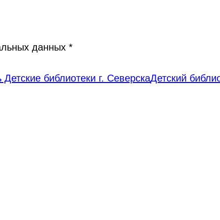
нальных данных
*
 Детские библиотеки г. Северска
Детский библи