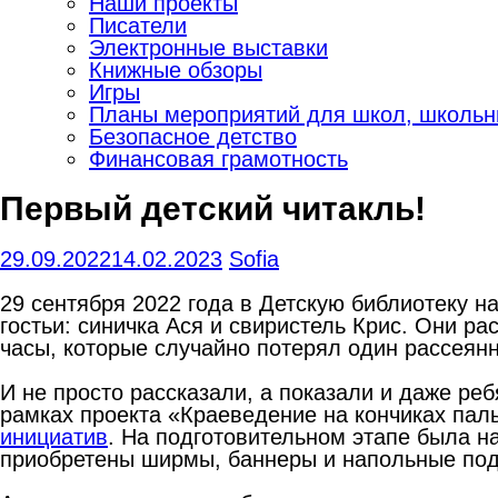
Наши проекты
Писатели
Электронные выставки
Книжные обзоры
Игры
Планы мероприятий для школ, школьны
Безопасное детство
Финансовая грамотность
Первый детский читакль!
29.09.2022
14.02.2023
Sofia
29 сентября 2022 года в Детскую библиотеку н
гостьи: синичка Ася и свиристель Крис. Они ра
часы, которые случайно потерял один рассеян
И не просто рассказали, а показали и даже реб
рамках проекта «Краеведение на кончиках па
инициатив
. На подготовительном этапе была н
приобретены ширмы, баннеры и напольные поду