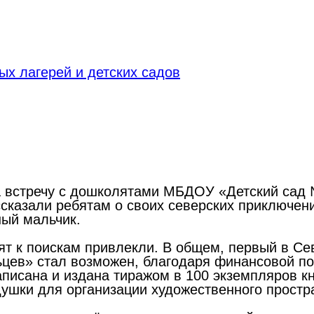
х лагерей и детских садов
а встречу с дошколятами МБДОУ «Детский сад №
ссказали ребятам о своих северских приключени
ный мальчик.
ят к поискам привлекли. В общем, первый в Сев
льцев» стал возможен, благодаря финансовой 
аписана и издана тиражом в 100 экземпляров кн
шки для организации художественного простра