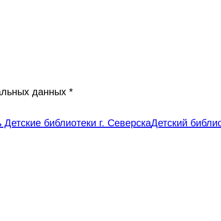
нальных данных
*
 Детские библиотеки г. Северска
Детский библи