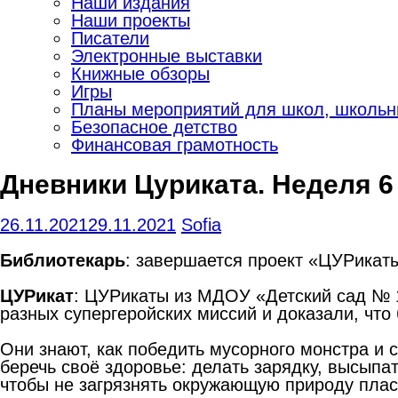
Наши издания
Наши проекты
Писатели
Электронные выставки
Книжные обзоры
Игры
Планы мероприятий для школ, школьны
Безопасное детство
Финансовая грамотность
Дневники Цуриката. Неделя 6
26.11.2021
29.11.2021
Sofia
Библиотекарь
: завершается проект «ЦУРикаты
ЦУРикат
: ЦУРикаты из МДОУ «Детский сад № 1
разных супергеройских миссий и доказали, что
Они знают, как победить мусорного монстра и с
беречь своё здоровье: делать зарядку, высыпа
чтобы не загрязнять окружающую природу плас