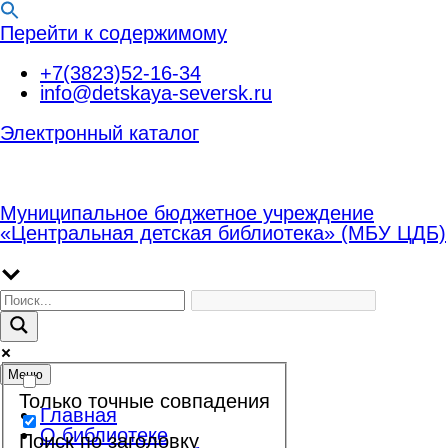
Перейти к содержимому
+7(3823)52-16-34
info@detskaya-seversk.ru
Электронный каталог
Муниципальное бюджетное учреждение
«Центральная детская библиотека» (МБУ ЦДБ)
Меню
Только точные совпадения
Главная
О библиотеке
Поиск по заголовку