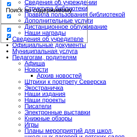
Сведения об учреждении
Структура библиотеки
Поиск по содержимому
Правила пользования библиотекой
Дополнительные услуги
Дистанционное облуживание
Наши награды
Сведения об учредителе
Официальные документы
Муниципальная услуга
Педагогам, родителям
Афиша
Новости
Архив новостей
Штрихи к портрету Северска
Экостраничка
Наши издания
Наши проекты
Писатели
Электронные выставки
Книжные обзоры
Игры
Планы мероприятий для школ,
школьных лагерей и детских садов