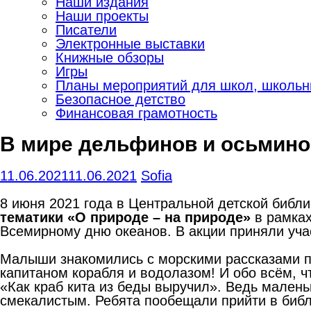
Наши издания
Наши проекты
Писатели
Электронные выставки
Книжные обзоры
Игры
Планы мероприятий для школ, школьны
Безопасное детство
Финансовая грамотность
В мире дельфинов и осьмино
11.06.2021
11.06.2021
Sofia
8 июня 2021 года в Центральной детской библ
тематики «О природе – на природе»
в рамках
Всемирному дню океанов. В акции приняли уча
Малыши знакомились с морскими рассказами пи
капитаном корабля и водолазом! И обо всём, ч
«Как краб кита из беды выручил». Ведь малень
смекалистым. Ребята пообещали прийти в библ