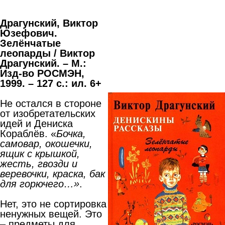
Драгунский, Виктор
Юзефович.
Зелёнчатые
леопарды / Виктор
Драгунский. – М.:
Изд-во РОСМЭН,
1999. – 127
с.: ил. 6+
Не остался в стороне
от изобретательских
идей и Дениска
Кораблёв. «
Бочка,
самовар, окошечки,
ящик с крышкой,
жесть, гвозди и
веревочки, краска, бак
для горючего…»
.
Нет, это не сортировка
ненужных вещей. Это
– предметы для