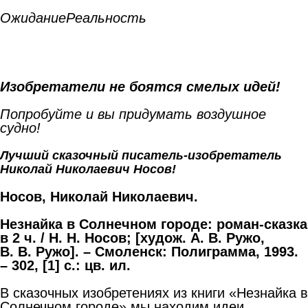
Ожидание
Реальность
Изобретатели не боятся смелых идей!
Попробуйте и вы придумать воздушное
судно!
Лучший сказочный писатель-изобретатель
Николай Николаевич Носов!
Носов, Николай Николаевич.
Незнайка в Солнечном городе: роман-сказка
в 2
ч. / Н.
Н.
Носов; [худож. А.
В.
Ружо,
В.
В.
Ружо].
–
Смоленск: Полиграмма, 1993.
–
302, [1] с.: цв. ил.
В сказочных изобретениях из книги «Незнайка в
Солнечном городе» мы находим идеи,