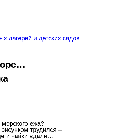
х лагерей и детских садов
море…
ка
 морского ежа?
 рисунком трудился –
це и чайки вдали…