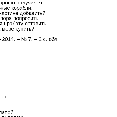
хорошо получился
бные корабли.
картине добавить?
 пора попросить
яц работу оставить
 море купить?
– 2014. – № 7. – 2 с. обл.
ает –
папой,