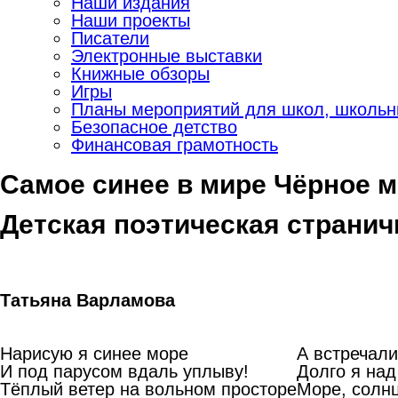
Наши издания
Наши проекты
Писатели
Электронные выставки
Книжные обзоры
Игры
Планы мероприятий для школ, школьны
Безопасное детство
Финансовая грамотность
Самое синее в мире Чёрное 
Детская поэтическая странич
Татьяна Варламова
Нарисую я синее море
А встречали
И под парусом вдаль уплыву!
Долго я над
Тёплый ветер на вольном просторе
Море, солн