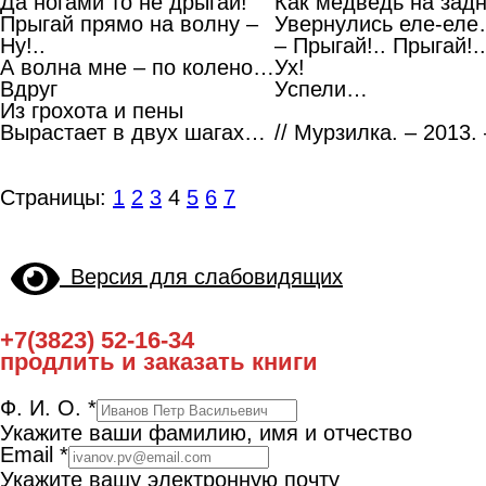
Да ногами то не дрыгай!
Как медведь на задн
Прыгай прямо на волну –
Увернулись еле-ел
Ну!..
– Прыгай!.. Прыгай!..
А волна мне – по колено…
Ух!
Вдруг
Успели…
Из грохота и пены
Вырастает в двух шагах…
// Мурзилка. – 2013. 
Страницы:
1
2
3
4
5
6
7
Версия для слабовидящих
+7(3823) 52-16-34
продлить и заказать книги
Ф. И. О.
*
Укажите ваши фамилию, имя и отчество
Email
*
Укажите вашу электронную почту