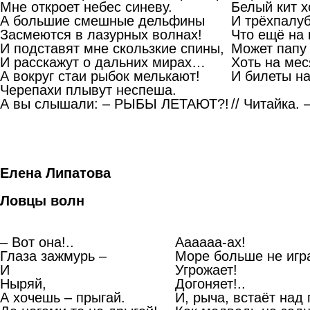
Мне откроет небес синеву.
Белый кит 
А большие смешные дельфины
И трёхпалу
Засмеются в лазурных волнах!
Что ещё на 
И подставят мне скользкие спины,
Может папу
И расскажут о дальних мирах…
Хоть на мес
А вокруг стаи рыбок мелькают!
И билеты на
Черепахи плывут неспеша.
А вы слышали: – РЫБЫ ЛЕТАЮТ?!
// Читайка. 
Елена Липатова
Ловцы волн
– Вот она!..
Аааааа-ах!
Глаза зажмурь –
Море больше не игр
И
Угрожает!
Ныряй,
Догоняет!..
А хочешь – прыгай.
И, рыча, встаёт над 