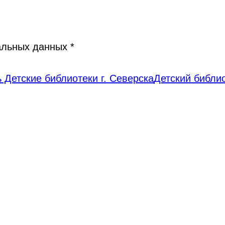
нальных данных
*
 Детские библиотеки г. Северска
Детский библи