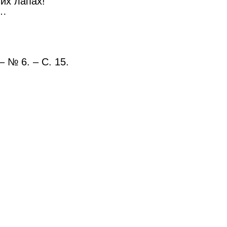
их лапах!
е…
– № 6. – С. 15.