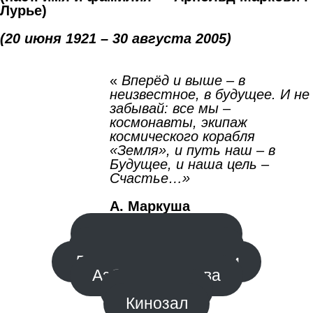
Лурье)
(20 июня 1921 – 30 августа 2005)
«
Вперёд и выше – в
неизвестное, в будущее. И не
забывай: все мы –
космонавты, экипаж
космического корабля
«Земля», и путь наш – в
Будущее, и наша цель –
Счастье…»
А. Маркуша
По дороге к небу
Заметки на полях
Добрые мудрые книги
Азбука мужества
Игротека
Кинозал