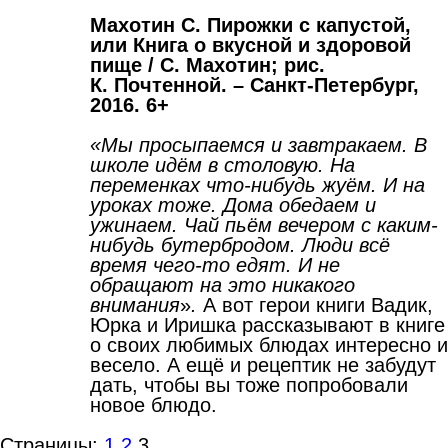
Махотин С. Пирожки с капустой,
или Книга о вкусной и здоровой
пище / С.
Махотин; рис.
К. Почтенной. – Санкт-Петербург,
2016. 6+
«Мы просыпаемся и завтракаем. В
школе идём в столовую. На
переменках что-нибудь жуём. И на
уроках тоже. Дома обедаем и
ужинаем. Чай пьём вечером с каким-
нибудь бутербродом. Люди всё
время чего-то едят. И не
обращают на это никакого
внимания
»
.
А вот герои книги Вадик,
Юрка и Иришка рассказывают в книге
о своих любимых блюдах интересно и
весело. А ещё и рецептик не забудут
дать, чтобы вы тоже попробовали
новое блюдо.
Страницы:
1
2
3