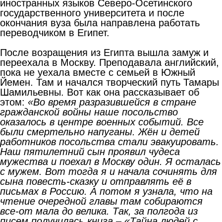
иностранных языков Северо-Осетинского
государственного университета и после
окончания вуза была направлена работать
переводчиком в Египет.
После возращения из Египта вышла замуж и
переехала в Москву. Преподавала английский,
пока не уехала вместе с семьей в Южный
Йемен. Там и начался творческий путь Тамары
Шамильевны. Вот как она рассказывает об
этом:
«Во время разразившейся в стране
гражданской войны наше посольство
оказалось в центре военных событий. Все
были смертельно напуганы. Жён и детей
работников посольства стали эвакуировать.
Наш пятилетний сын проявил чудеса
мужества и поехал в Москву один. Я осталась
с мужем. Вот тогда я и начала сочинять для
сына повесть-сказку и отправлять её в
письмах в Россию. А потом я узнала, что на
чтение очередной главы там собираются
все-от мала до велика. Так, за полгода из
писем получилась книга – «Тайна людей с