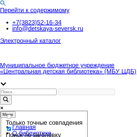
Перейти к содержимому
+7(3823)52-16-34
info@detskaya-seversk.ru
Электронный каталог
Муниципальное бюджетное учреждение
«Центральная детская библиотека» (МБУ ЦДБ)
Меню
Только точные совпадения
Главная
О библиотеке
Поиск по заголовку