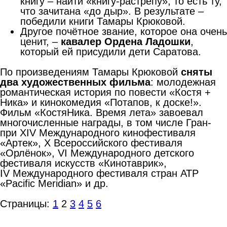
книгу – найти «книгу-растрёпу», то есть ту,
что зачитана «до дыр». В результате –
победили книги Тамары Крюковой.
Другое почётное звание, которое она очень
ценит, –
кавалер Ордена Ладошки
,
который ей присудили дети Саратова.
По произведениям Тамары Крюковой
сняты
два художественных фильма
: молодежная
романтическая история по повести «Костя +
Ника» и кинокомедия «Потапов, к доске!».
Фильм «КостяНика. Время лета» завоевал
многочисленные награды, в том числе Гран-
при XIV Международного кинофестиваля
«Артек», X Всероссийского фестиваля
«Орлёнок», VI Международного детского
фестиваля искусств «Кинотаврик»,
IV Международного фестиваля стран АТР
«Pacific Meridian» и др.
Страницы:
1
2
3
4
5
6