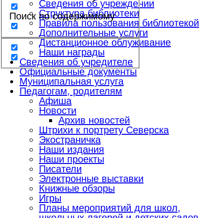
Сведения об учреждении
Структура библиотеки
Поиск по содержимому
Правила пользования библиотекой
Дополнительные услуги
Дистанционное облуживание
Наши награды
Сведения об учредителе
Официальные документы
Муниципальная услуга
Педагогам, родителям
Афиша
Новости
Архив новостей
Штрихи к портрету Северска
Экостраничка
Наши издания
Наши проекты
Писатели
Электронные выставки
Книжные обзоры
Игры
Планы мероприятий для школ,
школьных лагерей и детских садов