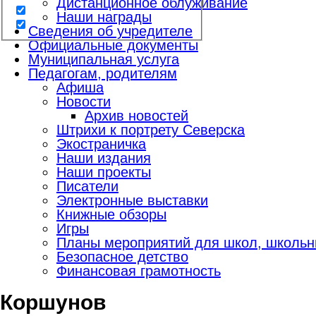
Дистанционное облуживание
Наши награды
Сведения об учредителе
Официальные документы
Муниципальная услуга
Педагогам, родителям
Афиша
Новости
Архив новостей
Штрихи к портрету Северска
Экостраничка
Наши издания
Наши проекты
Писатели
Электронные выставки
Книжные обзоры
Игры
Планы мероприятий для школ, школьны
Безопасное детство
Финансовая грамотность
Коршунов