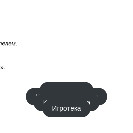
телем.
ь
».
Биография
Интересные факты
Книжная полка
Игротека