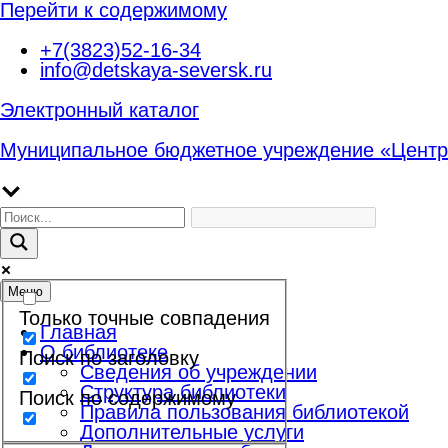
Перейти к содержимому
+7(3823)52-16-34
info@detskaya-seversk.ru
Электронный каталог
Муниципальное бюджетное учреждение «Центр
Меню
Только точные совпадения
Главная
О библиотеке
Поиск по заголовку
Сведения об учреждении
Структура библиотеки
Поиск по содержимому
Правила пользования библиотекой
Дополнительные услуги