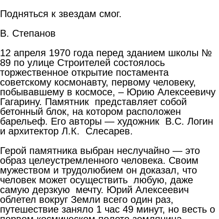
Подняться к звездам смог.
В. Степанов
12 апреля 1970 года перед зданием школы №
89 по улице Строителей состоялось
торжественное открытие постамента
советскому космонавту, первому человеку,
побывавшему в космосе, – Юрию Алексеевичу
Гагарину. Памятник представляет собой
бетонный блок, на котором расположен
барельеф. Его авторы — художник В.С. Логин
и архитектор Л.К. Слесарев.
Герой памятника выбран неслучайно — это
образ целеустремленного человека. Своим
мужеством и трудолюбием он доказал, что
человек может осуществить любую, даже
самую дерзкую мечту. Юрий Алексеевич
облетел вокруг Земли всего один раз,
путешествие заняло 1 час 49 минут, но весть о
первом космическом полете землянина