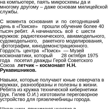
на компьютере, паять микросхемы да и
многому другому – даже основам милицейской
службы.
С момента основания и по сегодняшний
день в «Поиске» прошли обучение более 40
тысяч ребят. А начиналось всё с шести
кружков: радиотехнического, авиамодельного,
судомодельного, ракетного моделирования,
фотографии, кинодемонстрационного.
Гордость центра «Поиск» — Музей
космонавтики, который 28 октября 1975
года посетил дважды Герой Советского
Союза
летчик –
космонавт Н.Н.
Рукавишников.
Навыки, которые получают юные северчата в
кружках, разнообразны и полезны в жизни.
Ребята из кружка технической кибернетики
(рук. Гилев О.И.) изготовили переговорное
устройство для грязелечебницы города.
Школьники принимают участие в