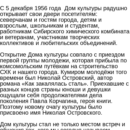
С 5 декабря 1956 года Дом культуры радушно
открывает свои двери посетителям:
северчанам и гостям города, детям и
взрослым, школьникам и студентам,
работникам Сибирского химического комбината
и ветеранам, участникам творческих
коллективов и любительских объединений.
Открытие Дома культуры совпало с приездом
первой группы молодежи, которая прибыла по
комсомольским путёвкам на строительство
СХК и нашего города. Кумиром молодёжи того
времени был Николай Островский, автор
романа «Как закалялась сталь». Приехавшие с
разных концов страны юноши и девушки
ощущали себя продолжателями дела
поколения Павла Корчагина, героя книги.
Поэтому новому очагу культуры было
присвоено имя Николая Островского.
Дом культуры стал не только местом встреч и
общения тех, кого мы сегодня называем