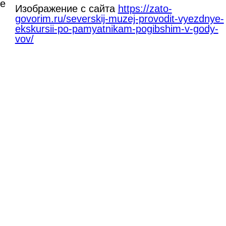
ке
Изображение с сайта
https://zato-
govorim.ru/severskij-muzej-provodit-vyezdnye-
ekskursii-po-pamyatnikam-pogibshim-v-gody-
vov/