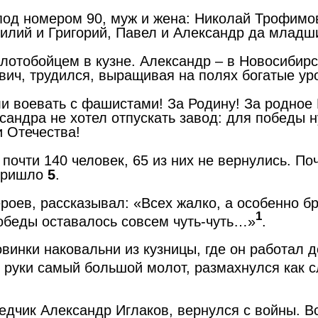
под номером 90, муж и жена: Николай Трофимов
илий и Григорий, Павел и Александр да младши
лотобойцем в кузне. Александр – в Новосибир
вич, трудился, выращивая на полях богатые ур
ли воевать с фашистами! За Родину! За родное
ксандра не хотел отпускать завод: для победы
и Отечества!
 почти 140 человек, 65 из них не вернулись. П
 пришло
5
.
роев, рассказывал: «Всех жалко, а особенно б
1
обеды оставалось совсем чуть-чуть…»
.
винки наковальни из кузницы, где он работал 
 в руки самый большой молот, размахнулся как 
едчик Александр Иглаков, вернулся с войны. Вс