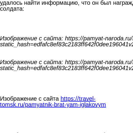
удалось найти информацию, что он был награж
солдата:
Изображение с сайта: https://pamyat-naroda.ru
static_hash=edfafc8ef83c2183ff642f0dee196041v
Изображение с сайта: https://pamyat-naroda.ru
static_hash=edfafc8ef83c2183ff642f0dee196041v
Изображение с сайта
https://travel-
tomsk.ru/pamyatnik-brat-yam-iglakovym