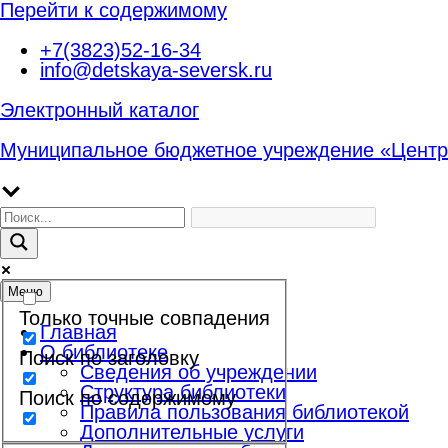
Перейти к содержимому
+7(3823)52-16-34
info@detskaya-seversk.ru
Электронный каталог
Муниципальное бюджетное учреждение «Центр
Меню
Только точные совпадения
Главная
О библиотеке
Поиск по заголовку
Сведения об учреждении
Структура библиотеки
Поиск по содержимому
Правила пользования библиотекой
Дополнительные услуги