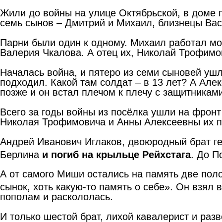
Жили до войны на улице Октябрьской, в доме 
семь сынов – Дмитрий и Михаил, близнецы Вас
Парни были один к одному. Михаил работал мо
Валерия Чкалова. А отец их, Николай Трофимо
Началась война, и пятеро из семи сыновей уш
подходил. Какой там солдат – в 13 лет? А Але
позже и он встал плечом к плечу с защитникам
Всего за годы войны из посёлка ушли на фронт
Николая Трофимовича и Анны Алексеевны их
Андрей Иванович Иглаков, двоюродный брат ге
Берлина
и погиб на крыльце Рейхстага
. До П
А от самого Миши остались на память две поло
сынок, хоть какую-то память о себе». Он взял
пополам и раскололась.
И только шестой брат, лихой кавалерист и разв