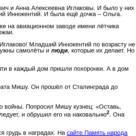
ич и Анна Алексеевна Иглаковы. И было у них
й Иннокентий. И была ещё дочка – Ольга.
ске на авиационном заводе имени лётчика
ожаи.
 Иглаково! Младший Иннокентий по возрасту не
 нужны самолёты и
люди
, которые их делает. Но
очти в каждый дом пришли похоронки. А в дом
рата Мишу. Он прошёл от Сталинграда до
до войны. Попросил Мишу кузнец: «Оставь,
2
следует, и обрушил его на наковальню
. Она
я грудь в наградах. На
сайте Память народа