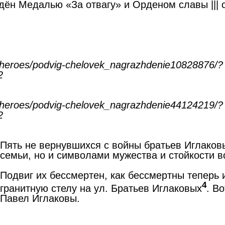
дён Медалью «За отвагу» и Орденом славы ||| 
/heroes/podvig-chelovek_nagrazhdenie10828876/?
2
/heroes/podvig-chelovek_nagrazhdenie44124219/?
2
Пять не вернувшихся с войны братьев Иглаков
семьи, но и символами мужества и стойкости в
Подвиг их бессмертен, как бессмертны теперь 
4
гранитную стелу на ул. Братьев Иглаковых
. В
Павел Иглаковы.