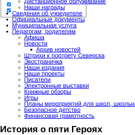
Дистанционное облуживание
Наши награды
Сведения об учредителе
Официальные документы
Муниципальная услуга
Педагогам, родителям
Афиша
Новости
Архив новостей
Штрихи к портрету Северска
Экостраничка
Наши издания
Наши проекты
Писатели
Электронные выставки
Книжные обзоры
Игры
Планы мероприятий для школ, школьны
Безопасное детство
Финансовая грамотность
История о пяти Героях