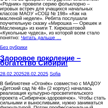
«Родник» провели серию фольклорно –
игровых встреч для учащихся начальных
классов МАОУ «СОШ № 198» «Как на
масленой неделе». Ребята послушали
поучительную сказку «Мирошка — Орешек и
Масленица» из книги Т. Кирюшатовой
«Кукольные чудеса», из которой всем стало
понятно:
Читать дальше …
Без рубрики
Здоровое поколение –
богатство Сибири!
28.02.2025
28.02.2025
Sofia
В библиотеке «Огонёк» совместно с МАДОУ
«Детский сад № 48» (2 корпус) началась
реализация культурно-просветительского
проекта «Сибирячок-здоровячок». Чтобы стать
сильными и выносливыми, нужно заниматься
физкультурой. Потом профессиональный