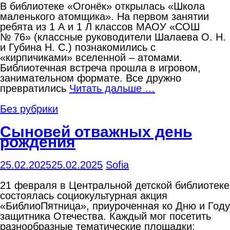
В библиотеке «Огонёк» открылась «Школа
маленького атомщика». На первом занятии
ребята из 1 А и 1 Л классов МАОУ «СОШ
№ 76» (классные руководители Шалаева О. Н.
и Губина Н. С.) познакомились с
«кирпичиками» вселенной – атомами.
Библиотечная встреча прошла в игровом,
занимательном формате. Все дружно
превратились
Читать дальше …
Без рубрики
Сыновей отважных день
рождения
25.02.2025
25.02.2025
Sofia
21 февраля в Центральной детской библиотеке
состоялась социокультурная акция
«БиблиоПятница», приуроченная ко Дню и Году
защитника Отечества. Каждый мог посетить
разнообразные тематические площадки: