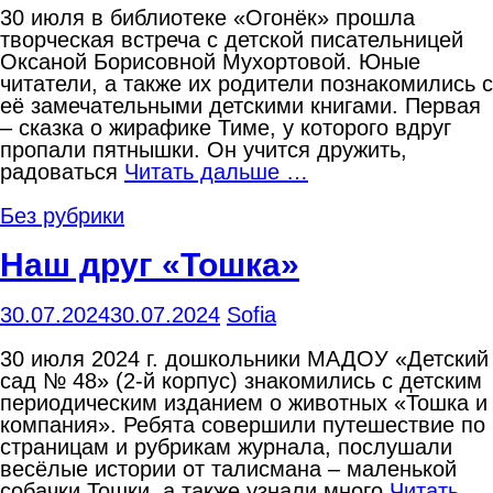
30 июля в библиотеке «Огонёк» прошла
творческая встреча с детской писательницей
Оксаной Борисовной Мухортовой. Юные
читатели, а также их родители познакомились с
её замечательными детскими книгами. Первая
– сказка о жирафике Тиме, у которого вдруг
пропали пятнышки. Он учится дружить,
радоваться
Читать дальше …
Без рубрики
Наш друг «Тошка»
30.07.2024
30.07.2024
Sofia
30 июля 2024 г. дошкольники МАДОУ «Детский
сад № 48» (2-й корпус) знакомились с детским
периодическим изданием о животных «Тошка и
компания». Ребята совершили путешествие по
страницам и рубрикам журнала, послушали
весёлые истории от талисмана – маленькой
собачки Тошки, а также узнали много
Читать